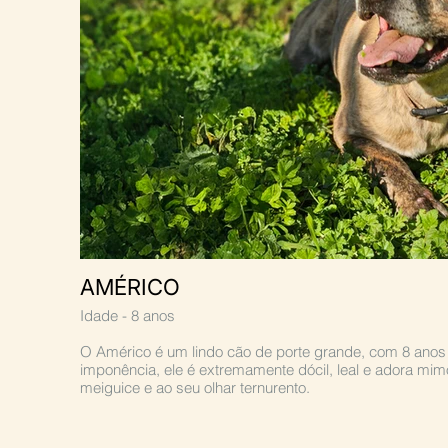
AMÉRICO
Idade - 8 anos
O Américo é um lindo cão de porte grande, com 8 ano
imponência, ele é extremamente dócil, leal e adora m
meiguice e ao seu olhar ternurento.
Por ser de uma raça considerada potencialmente perigo
legais adicionais, e o compromisso de cumprir as norm