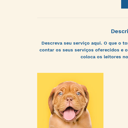
m
i
n
Descr
Descreva seu serviço aqui. O que o to
contar os seus serviços oferecidos e 
coloca os leitores no